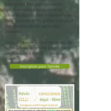
intérieure). Ces séances seront
synchronisées avec les phases
lunaires appropriées (nouvelle lune
pour la purification, pleine lune pour
l'intégration de ses parts plus
élevées).
Chaque séance sera enregistrée, de
façon à vous la rendre accessible en
cas d'absence sur un créneau en
direct.
Inscription pour l'année