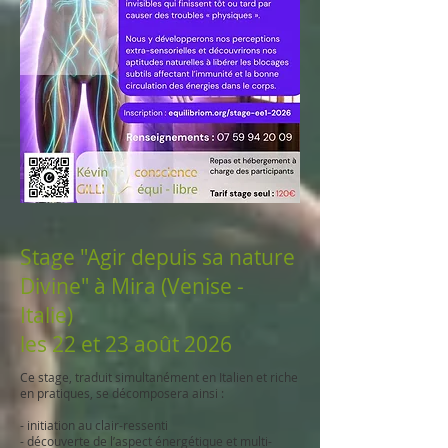
Stage "Agir depuis sa nature
Divine" à Mira (Venise -
Italie)
les 22 et 23 août 2026
Ce stage, traduit simultanément en Italien et riche
en pratiques, se décomposera ainsi :
- initiation au clair-ressenti
- découverte de l’aspect énergétique et multi-