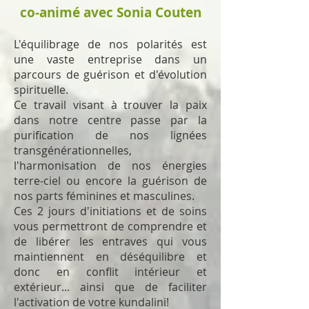
co-animé avec Sonia Couten
L'équilibrage de nos polarités est
une vaste entreprise dans un
parcours de guérison et d'évolution
spirituelle.
Ce travail visant à trouver la paix
dans notre centre passe par la
purification de nos lignées
transgénérationnelles,
l'harmonisation de nos énergies
terre-ciel ou encore la guérison de
nos parts féminines et masculines.
Ces 2 jours d'initiations et de soins
vous permettront de comprendre et
de libérer les entraves qui vous
maintiennent en déséquilibre et
donc en conflit intérieur et
extérieur... ainsi que de faciliter
l'activation de votre kundalini!