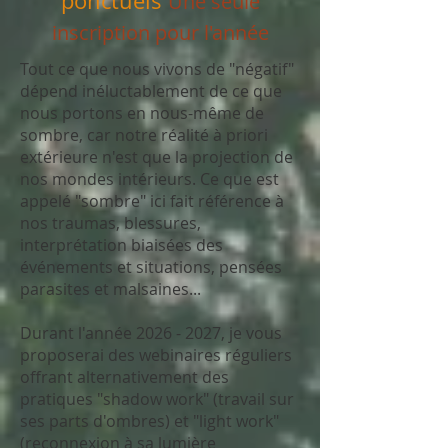
ponctuels
Une seule
inscription pour l'année
Tout ce que nous vivons de "négatif"
dépend inéluctablement de ce que
nous portons en nous-même de
sombre, car notre réalité à priori
extérieure n'est que la projection de
nos mondes intérieurs. Ce que est
appelé "sombre" ici fait référence à
nos traumas, blessures,
interprétation biaisées des
événements et situations, pensées
parasites et malsaines...
Durant l'année
2026 - 2027
, je vous
proposerai des webinaires réguliers
offrant alternativement des
pratiques "shadow work" (travail sur
ses parts d'ombres) et "light work"
(reconnexion à sa lumière