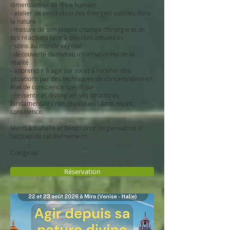
dimensionnel de l’être humain
- atelier de perception des énergies subtiles dans
la nature
- mesure de son propre champs d’énergie et de
ses réactions face à diverses influences
- soins au monde végétal
- découverte du niveau informationnel de la
réalité
- apprendre à agir sur soi et à rectifier des
situations par des techniques de concentration en
état de conscience spécifique
- ressentir et distinguer ses structures
fondamentales non physiques : âme, esprit,
conscience.
Merci à Isabelle et Renzo pour l’organisation et
l’accueil de cet événement!
Con gioia!
Réservation