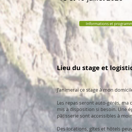
Informations et programm
Lieu du stage et logisti
J'animerai ce stage à mon domicile
Les repas seront auto-gérés, ma 
mis à disposition si besoin. Une é
pâtisserie sont accessibles à moi
Des locations, gîtes et hôtels peu