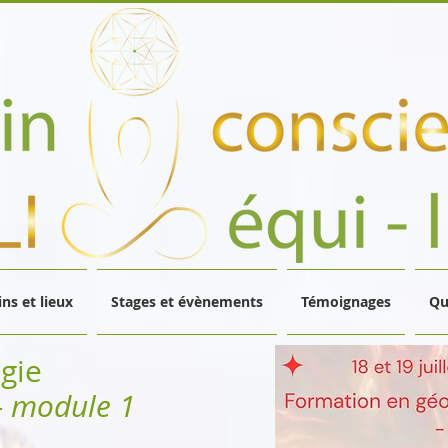
ns et lieux
Stages et évènements
Témoignages
Qu
gie
- module 1