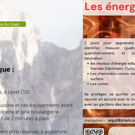
e du stage
que :
, à Levet (18).
cuisine et ses équipements étant
picerie et une boulangerie-
ns de 2 minutes à pied.
vent être réservés à proximité.