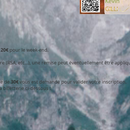
12
0€
pour le week-end.
ère (RSA, etc...), une remise peut éventuellement être appli
te de
3
0€
vous est demandé pour valider votre inscription.
a billetterie ci-dessous :