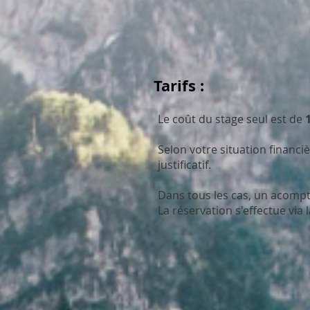
Tarifs :
Le coût du stage seul est de
Selon votre situation financi
justificatif.
Dans tous les cas, un acomp
La réservation s'effectue via l